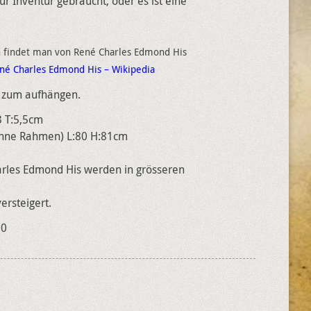
 Inventur gebraucht, oder es ist eine
n findet man von René Charles Edmond His
né Charles Edmond His – Wikipedia
t zum aufhängen.
3 T:5,5cm
ohne Rahmen) L:80 H:81cm
arles Edmond His werden in grösseren
ersteigert.
00