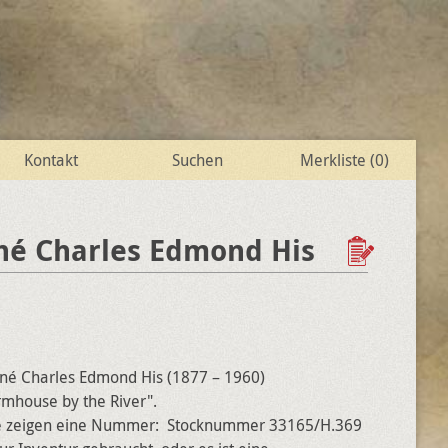
Kontakt
Suchen
Merkliste (
0
)
né Charles Edmond His
René Charles Edmond His (1877 – 1960)
armhouse by the River".
ite zeigen eine Nummer: Stocknummer 33165/H.369