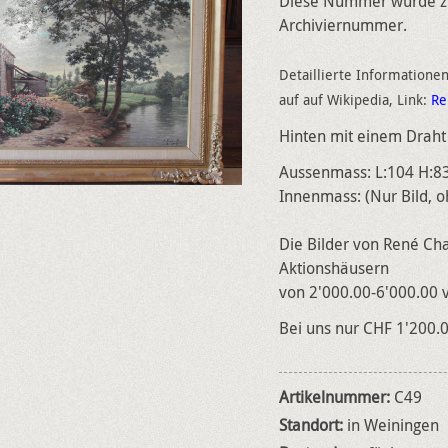
Diese Nummer wurde zur
Archiviernummer.
Detaillierte Informatione
auf auf Wikipedia, Link:
Re
Hinten mit einem Drah
Aussenmass: L:104 H:8
Innenmass: (Nur Bild, 
Die Bilder von René Ch
Aktionshäusern
von 2'000.00-6'000.00 v
Bei uns nur CHF 1'200.
Artikelnummer:
C49
Standort:
in Weiningen