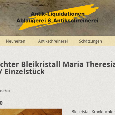
Neuheiten
Antikschreinerei
Schätzungen
chter Bleikristall Maria Theresi
/ Einzelstück
leuchter
0
Bleikristall Kronleuchte