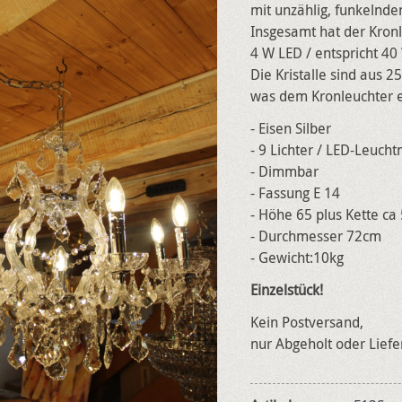
mit unzählig, funkelnde
Insgesamt hat der Kronl
4 W LED / entspricht 40
Die Kristalle sind aus 2
was dem Kronleuchter e
- Eisen Silber
- 9 Lichter / LED-Leucht
- Dimmbar
- Fassung E 14
- Höhe 65 plus Kette c
- Durchmesser 72cm
- Gewicht:10kg
Einzelstück!
Kein Postversand,
nur Abgeholt oder Lief