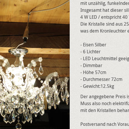
mit unzählig, funkelnde
Insgesamt hat dieser sil
4 W LED / entspricht 40
Die Kristalle sind aus 2
was dem Kronleuchter e
- Eisen Silber
- 6 Lichter
- LED Leuchtmittel geei
- Dimmbar
- Höhe 57cm
- Durchmesser 72cm
- Gewicht:12.5kg
Der angegebene Preis is
Muss also noch elektrif
mit den Kristallen beh
Postversand nach Vora