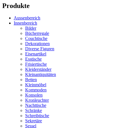
Produkte
Aussenbereich
Innenbereich
Bilder
Bücherregale
Couchtische
Dekorationen
Diverse Figuren
Eisenartikel
Esstische
Frisiertische
Kleiderständer
Kleinantiquitäten
Betten
Kleinmöbel
Kommoden
Konsolen
Kronleuchter
Nachttische
Schränke
Schreibtische
Sekretäre
Sessel