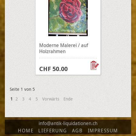
Moderne Malerei / auf
Holzrahmen
CHF 50.00
Seite 1 von 5
1
2
3
4
5
Vorwärts
Ende
info@antik-liquidationen.ch
HOME
LIEFERUNG
AGB
IMPRESSUM